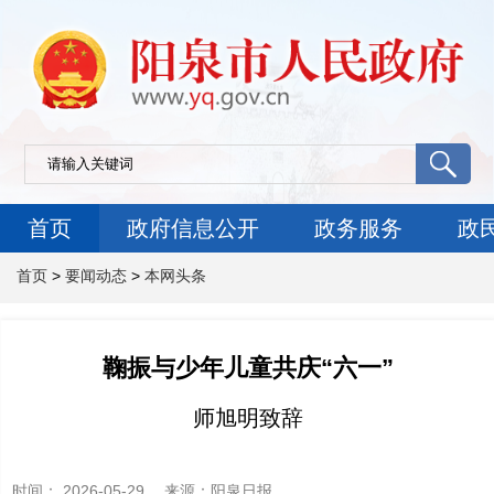
首页
政府信息公开
政务服务
政
首页
>
要闻动态
>
本网头条
鞠振与少年儿童共庆“六一”
师旭明致辞
时间：
2026-05-29
来源
：阳泉日报