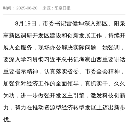
时间：
2025-08-20
来源
：阳泉日报
8月19日，市委书记雷健坤深入郊区、阳泉
高新区调研开发区建设和创新发展工作，持续开
展入企服务，现场办公解决实际问题。她强调，
要深入学习贯彻习近平总书记考察山西重要讲话
重要指示精神，认真落实省委、市委全会精神，
加强党对经济工作的全面领导，真抓实干、久久
为功，进一步做强开发区主引擎，激发科技创新
力，努力在推动资源型经济转型发展上迈出新步
伐。