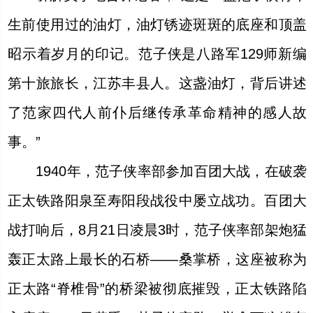
生前使用过的油灯，油灯锈迹斑斑的底座和顶盖
昭示着岁月的印记。范子侠是八路军129师新编
第十旅旅长，江苏丰县人。这盏油灯，背后讲述
了范家四代人前仆后继传承革命精神的感人故
事。”
1940年，范子侠率部参加百团大战，在破袭
正太铁路阳泉至寿阳段战役中屡立战功。百团大
战打响后，8月21日凌晨3时，范子侠率部架炮猛
轰正太路上最长的石桥——桑掌桥，这座被称为
正太路“脊椎骨”的桥梁被彻底摧毁，正太铁路陷