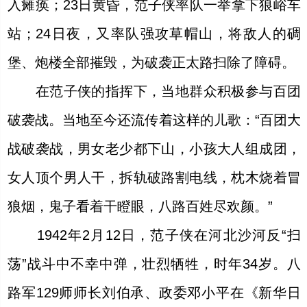
入瘫痪；23日黄昏，范子侠率队一举拿下狼峪车
站；24日夜，又率队强攻草帽山，将敌人的碉
堡、炮楼全部摧毁，为破袭正太路扫除了障碍。
在范子侠的指挥下，当地群众积极参与百团
破袭战。当地至今还流传着这样的儿歌：“百团大
战破袭战，男女老少都下山，小孩大人组成团，
女人顶个男人干，拆轨破路割电线，枕木烧着冒
狼烟，鬼子看着干瞪眼，八路百姓尽欢颜。”
1942年2月12日，范子侠在河北沙河反“扫
荡”战斗中不幸中弹，壮烈牺牲，时年34岁。八
路军129师师长刘伯承、政委邓小平在《新华日