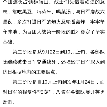
个团连夜占领狮脑山。战士们凭借着顽强的意
志，靠吃黑豆、啃苞米、喝菜汤，与日军鏖战六
昼夜，多次打退日军的炮火及轮番轰炸，牢牢坚
守阵地，为百团大战第一阶段的胜利奠定了坚实
基础。
第二阶段是从9月22日到10月上旬。各部队
除继续破击日军交通线外，还摧毁了日军深入到
抗日根据地内的主要据点。
第三阶段是自10月上旬到次年1月24日，面
对日军的报复性“扫荡”，八路军各部队展开英勇
反击。