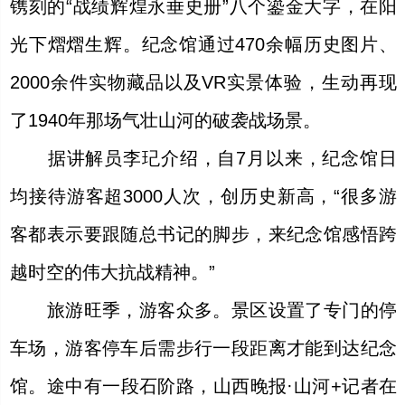
镌刻的“战绩辉煌永垂史册”八个鎏金大字，在阳
光下熠熠生辉。纪念馆通过470余幅历史图片、
2000余件实物藏品以及VR实景体验，生动再现
了1940年那场气壮山河的破袭战场景。
据讲解员李玘介绍，自7月以来，纪念馆日
均接待游客超3000人次，创历史新高，“很多游
客都表示要跟随总书记的脚步，来纪念馆感悟跨
越时空的伟大抗战精神。”
旅游旺季，游客众多。景区设置了专门的停
车场，游客停车后需步行一段距离才能到达纪念
馆。途中有一段石阶路，山西晚报·山河+记者在