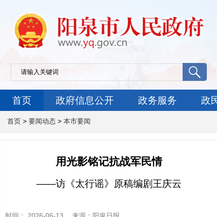
首页
政府信息公开
政务服务
政
首页
>
要闻动态
>
本市要闻
用光影铭记抗战军民情
——访《太行谣》原稿编剧王庆云
时间：
2026-06-13
来源
：阳泉日报